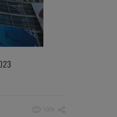
023
1009