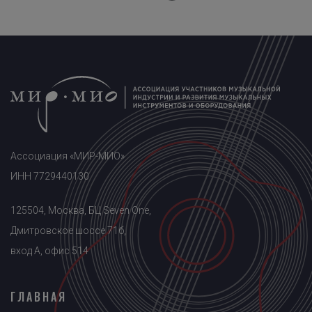
Ассоциация «МИР-МИО»
ИНН 7729440130
125504, Москва, БЦ Seven One,
Дмитровское шоссе 71б,
вход A, офис 514
ГЛАВНАЯ