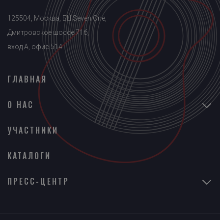
125504, Москва, БЦ Seven One,
Дмитровское шоссе 71б,
вход A, офис 514
ГЛАВНАЯ
О НАС
УЧАСТНИКИ
КАТАЛОГИ
ПРЕСС-ЦЕНТР