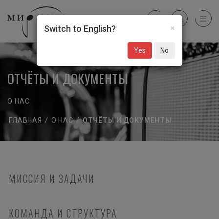
×
Switch to English?
Yes
No
ОТЧЁТЫ И ДОКУМЕНТЫ
О НАС
ГЛАВНАЯ
/
О НАС
/
ОТЧЁТЫ И ДОКУМЕНТЫ
МИССИЯ И ЗАДАЧИ
КОМАНДА И СТРУКТУРА