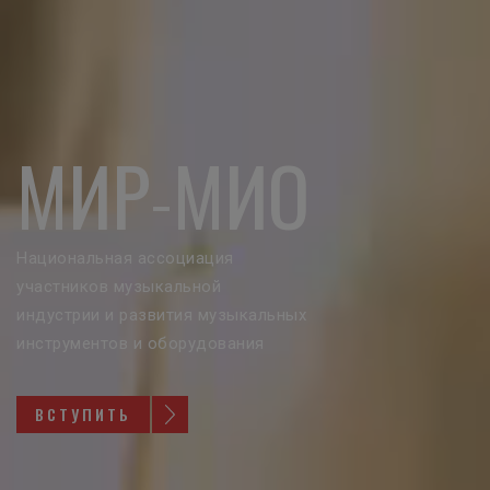
МИР
-
МИО
Национальная ассоциация
участников музыкальной
индустрии и развития музыкальных
инструментов и оборудования
ВСТУПИТЬ