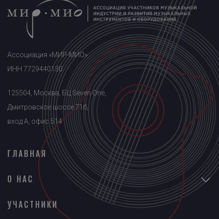
Ассоциация «МИР-МИО»
ИНН 7729440130
125504, Москва, БЦ Seven One,
Дмитровское шоссе 71б,
вход A, офис 514
ГЛАВНАЯ
О НАС
УЧАСТНИКИ