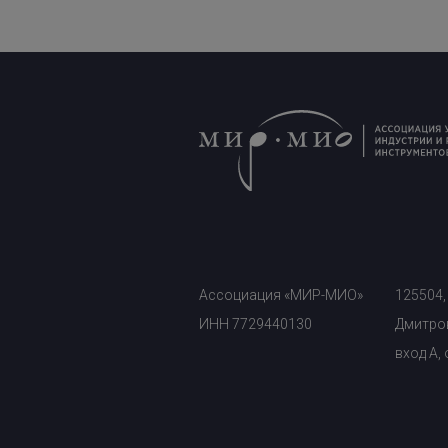
Ассоциация «МИР-МИО»
125504,
ИНН 7729440130
Дмитров
вход A,