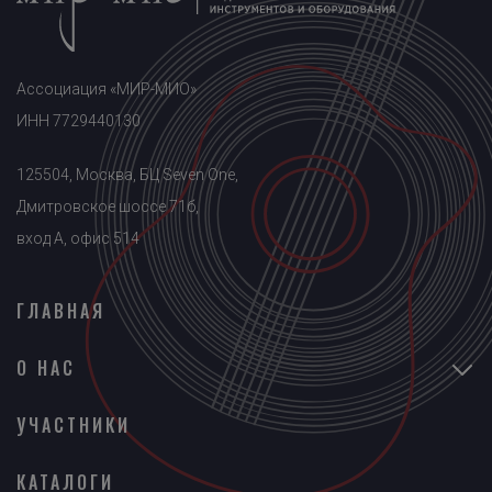
Ассоциация «МИР-МИО»
ИНН 7729440130
125504, Москва, БЦ Seven One,
Дмитровское шоссе 71б,
вход A, офис 514
ГЛАВНАЯ
О НАС
УЧАСТНИКИ
КАТАЛОГИ