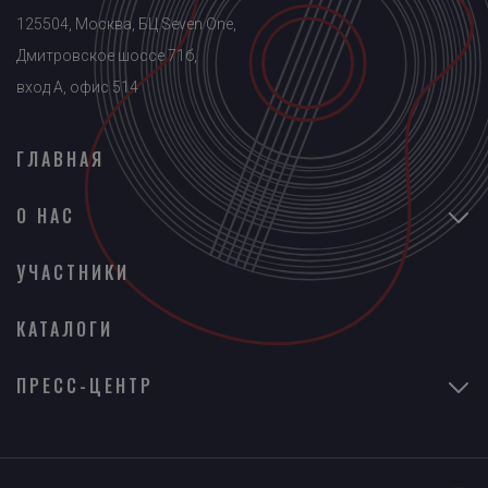
125504, Москва, БЦ Seven One,
Дмитровское шоссе 71б,
вход A, офис 514
ГЛАВНАЯ
О НАС
УЧАСТНИКИ
КАТАЛОГИ
ПРЕСС-ЦЕНТР