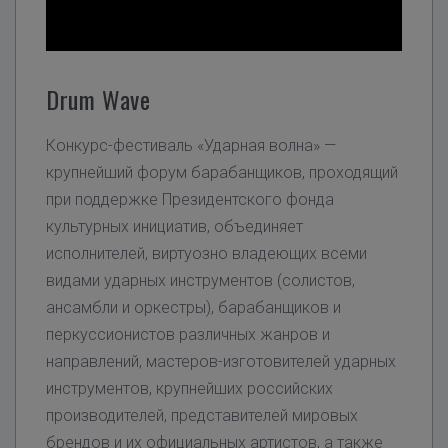
Drum Wave
Конкурс-фестиваль «Ударная волна» —
крупнейший форум барабанщиков, проходящий
при поддержке Президентского фонда
культурных инициатив, объединяет
исполнителей, виртуозно владеющих всеми
видами ударных инструментов (солистов,
ансамбли и оркестры), барабанщиков и
перкуссионистов различных жанров и
направлений, мастеров-изготовителей ударных
инструментов, крупнейших российских
производителей, представителей мировых
брендов и их официальных артистов, а также