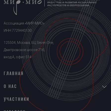
Ассоциация «МИР-МИО»
ИНН 7729440130
125504, Москва, БЦ Seven One,
Дмитровское шоссе 71б,
вход A, офис 514
ГЛАВНАЯ
О НАС
УЧАСТНИКИ