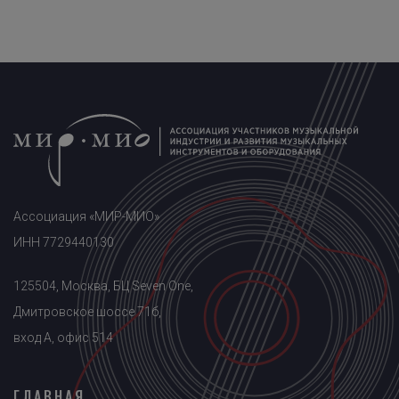
Ассоциация «МИР-МИО»
ИНН 7729440130
125504, Москва, БЦ Seven One,
Дмитровское шоссе 71б,
вход A, офис 514
ГЛАВНАЯ