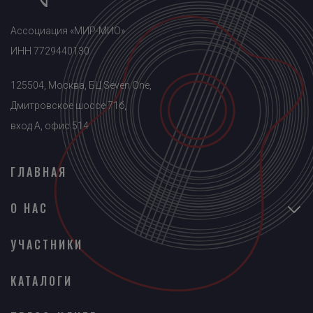
Ассоциация «МИР-МИО»
ИНН 7729440130
125504, Москва, БЦ Seven One,
Дмитровское шоссе 71б,
вход A, офис 514
ГЛАВНАЯ
О НАС
УЧАСТНИКИ
КАТАЛОГИ