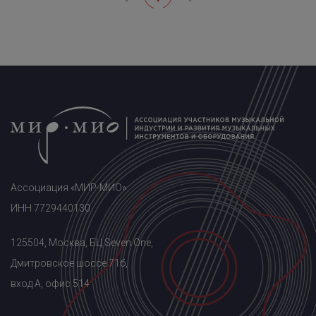
Ассоциация «МИР-МИО»
ИНН 7729440130
125504, Москва, БЦ Seven One,
Дмитровское шоссе 71б,
вход A, офис 514