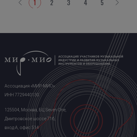
1
2
3
4
5
Ассоциация «МИР-МИО»
ИНН 7729440130
125504, Москва, БЦ Seven One,
Дмитровское шоссе 71б,
вход A, офис 514