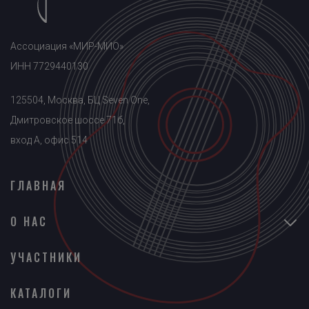
Ассоциация «МИР-МИО»
ИНН 7729440130
125504, Москва, БЦ Seven One,
Дмитровское шоссе 71б,
вход A, офис 514
ГЛАВНАЯ
О НАС
УЧАСТНИКИ
КАТАЛОГИ