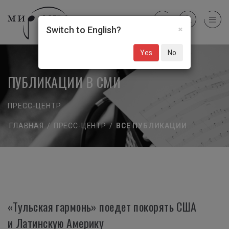
×
Switch to English?
Yes
No
ПУБЛИКАЦИИ В СМИ
ПРЕСС-ЦЕНТР
ГЛАВНАЯ
/
ПРЕСС-ЦЕНТР
/
ВСЕ ПУБЛИКАЦИИ
«Тульская гармонь» поедет покорять США
и Латинскую Америку