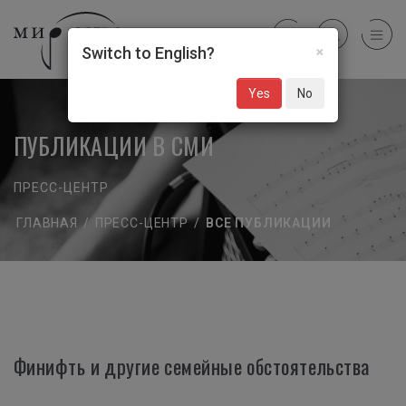
×
Switch to English?
Yes
No
ПУБЛИКАЦИИ В СМИ
ПРЕСС-ЦЕНТР
ГЛАВНАЯ
/
ПРЕСС-ЦЕНТР
/
ВСЕ ПУБЛИКАЦИИ
Финифть и другие семейные обстоятельства