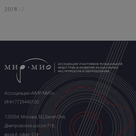
2018
/2
Ассоциация «МИР-МИО»
ИНН 7729440130
125504, Москва, БЦ Seven One,
Дмитровское шоссе 71б,
вход A, офис 514