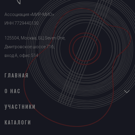
Ассоциация «МИР-МИО»
ИНН 7729440130
125504, Москва, БЦ Seven One,
Дмитровское шоссе 71б,
вход A, офис 514
ГЛАВНАЯ
О НАС
УЧАСТНИКИ
КАТАЛОГИ