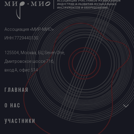
Ассоциация «МИР-МИО»
ИНН 7729440130
125504, Москва, БЦ Seven One,
Дмитровское шоссе 71б,
вход A, офис 514
ГЛАВНАЯ
О НАС
УЧАСТНИКИ