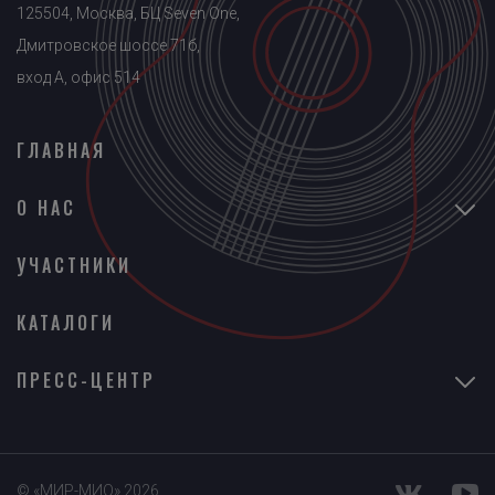
125504, Москва, БЦ Seven One,
Дмитровское шоссе 71б,
вход A, офис 514
ГЛАВНАЯ
О НАС
УЧАСТНИКИ
КАТАЛОГИ
ПРЕСС-ЦЕНТР
© «МИР-МИО» 2026