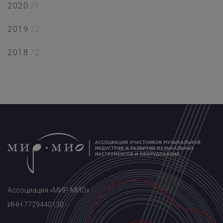
2020
/1
2019
/2
2018
/2
Ассоциация «МИР-МИО»
ИНН 7729440130