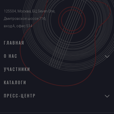
125504, Москва, БЦ Seven One,
Дмитровское шоссе 71б,
вход A, офис 514
ГЛАВНАЯ
О НАС
УЧАСТНИКИ
КАТАЛОГИ
ПРЕСС-ЦЕНТР