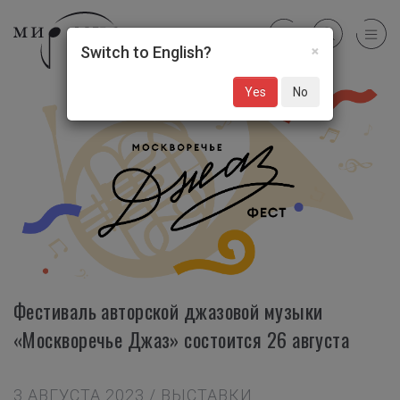
×
Switch to English?
Yes
No
Фестиваль авторской джазовой музыки
«Москворечье Джаз» состоится 26 августа
3 АВГУСТА 2023 / ВЫСТАВКИ