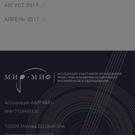
АВГУСТ 2017
/2
АПРЕЛЬ 2017
/1
Ассоциация «МИР-МИО»
ИНН 7729440130
125504, Москва, БЦ Seven One,