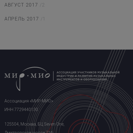
АВГУСТ 2017
/2
АПРЕЛЬ 2017
/1
Ассоциация «МИР-МИО»
ИНН 7729440130
125504, Москва, БЦ Seven One,
Дмитровское шоссе 71б,