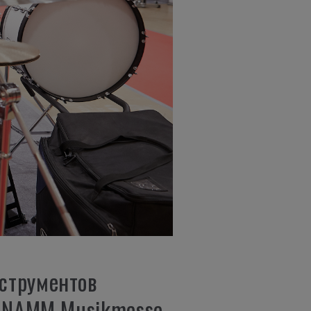
струментов
е NAMM Musikmesse