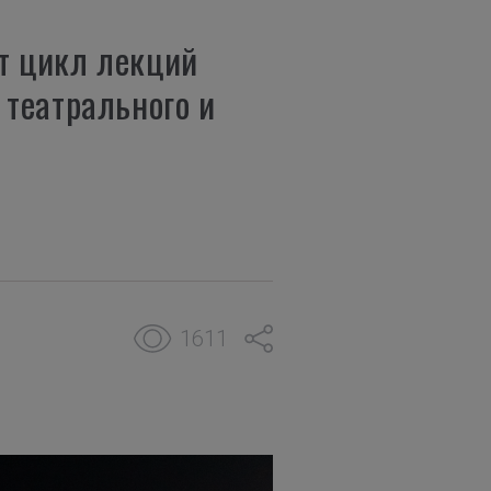
т цикл лекций
 театрального и
1611