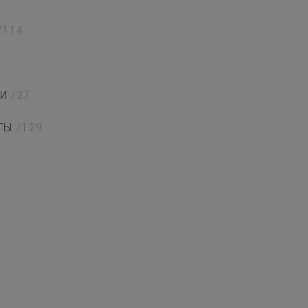
/114
И
/27
ТЫ
/129