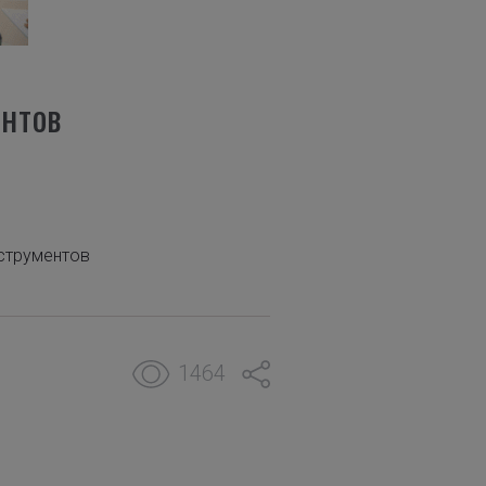
ентов
струментов
1464