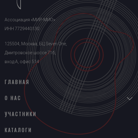
Ассоциация «МИР-МИО»
ИНН 7729440130
125504, Москва, БЦ Seven One,
Дмитровское шоссе 71б,
вход A, офис 514
ГЛАВНАЯ
О НАС
УЧАСТНИКИ
КАТАЛОГИ