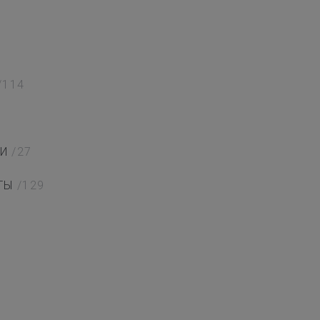
/114
И
/27
ТЫ
/129