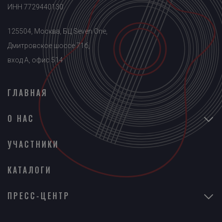
ИНН 7729440130
125504, Москва, БЦ Seven One,
Дмитровское шоссе 71б,
вход A, офис 514
ГЛАВНАЯ
О НАС
УЧАСТНИКИ
КАТАЛОГИ
ПРЕСС-ЦЕНТР