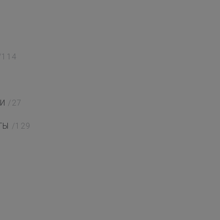
/114
И
/27
ТЫ
/129