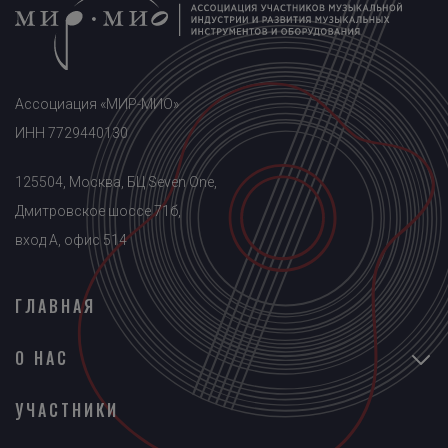
Ассоциация «МИР-МИО»
ИНН 7729440130
125504, Москва, БЦ Seven One,
Дмитровское шоссе 71б,
вход A, офис 514
ГЛАВНАЯ
О НАС
УЧАСТНИКИ