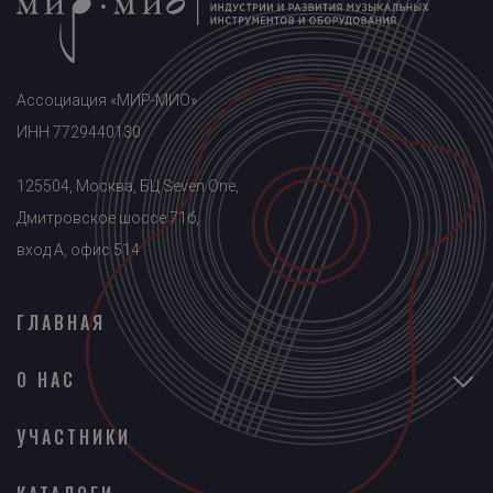
Ассоциация «МИР-МИО»
ИНН 7729440130
125504, Москва, БЦ Seven One,
Дмитровское шоссе 71б,
вход A, офис 514
ГЛАВНАЯ
О НАС
УЧАСТНИКИ