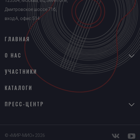
125504, Москва, БЦ Seven One,
Дмитровское шоссе 71б,
вход A, офис 514
ГЛАВНАЯ
О НАС
УЧАСТНИКИ
КАТАЛОГИ
ПРЕСС-ЦЕНТР
© «МИР-МИО» 2026