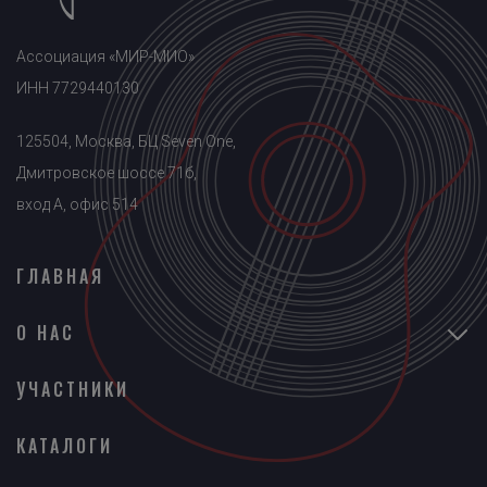
Ассоциация «МИР-МИО»
ИНН 7729440130
125504, Москва, БЦ Seven One,
Дмитровское шоссе 71б,
вход A, офис 514
ГЛАВНАЯ
О НАС
УЧАСТНИКИ
КАТАЛОГИ