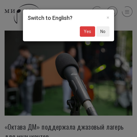
×
Switch to English?
Yes
No
«Октава ДМ» поддержала джазовый лагерь
для музыкантов