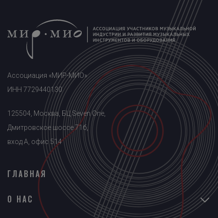
Ассоциация «МИР-МИО»
ИНН 7729440130
125504, Москва, БЦ Seven One,
Дмитровское шоссе 71б,
вход A, офис 514
ГЛАВНАЯ
О НАС