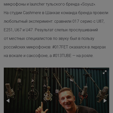
микрофоны и launcher тульского бренда «Soyuz».
На студии Cashmere в Шанхае команда бренда провели
любопытный эксперимент: сравнили 017 серию с U87,
E251, U67 и U47. Результат слепых прослушиваний
от местных специалистов по звуку был в пользу
российских микрофонов:
#017FET
оказался в лидерах
на вокале и саксофоне, а
#013TUBE
— на рояле.