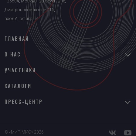
125504, Москва, БЦ Seven One,
Дмитровское шоссе 71б,
вход A, офис 514
ГЛАВНАЯ
О НАС
УЧАСТНИКИ
КАТАЛОГИ
ПРЕСС-ЦЕНТР
© «МИР-МИО» 2026