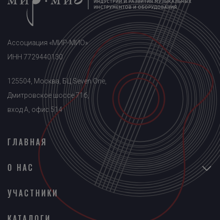
Ассоциация «МИР-МИО»
ИНН 7729440130
125504, Москва, БЦ Seven One,
Дмитровское шоссе 71б,
вход A, офис 514
ГЛАВНАЯ
О НАС
УЧАСТНИКИ
КАТАЛОГИ