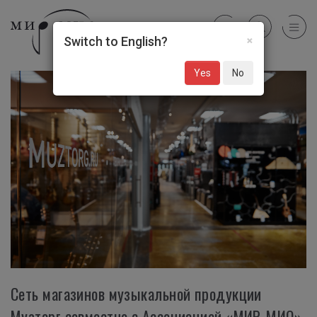
×
Switch to English?
Yes
No
Сеть магазинов музыкальной продукции
Музторг совместно с Ассоциацией «МИР-МИО»