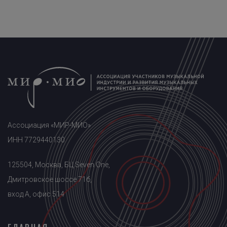
Ассоциация «МИР-МИО»
ИНН 7729440130
125504, Москва, БЦ Seven One,
Дмитровское шоссе 71б,
вход A, офис 514