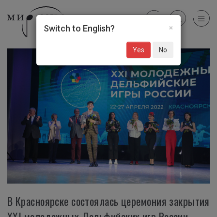
×
Switch to English?
Yes
No
В Красноярске состоялась церемония закрытия
XXI молодежных Дельфийских игр России