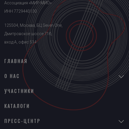
Ассоциация «МИР-МИО»
ИНН 7729440130
125504, Москва, БЦ Seven One,
Дмитровское шоссе 71б,
вход A, офис 514
ГЛАВНАЯ
О НАС
УЧАСТНИКИ
КАТАЛОГИ
ПРЕСС-ЦЕНТР