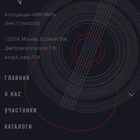
Ассоциация «МИР-МИО»
ИНН 7729440130
125504, Москва, БЦ Seven One,
Дмитровское шоссе 71б,
вход A, офис 514
ГЛАВНАЯ
О НАС
УЧАСТНИКИ
КАТАЛОГИ