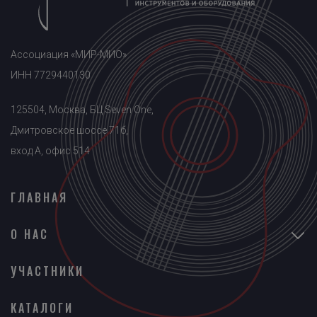
Ассоциация «МИР-МИО»
ИНН 7729440130
125504, Москва, БЦ Seven One,
Дмитровское шоссе 71б,
вход A, офис 514
ГЛАВНАЯ
О НАС
УЧАСТНИКИ
КАТАЛОГИ