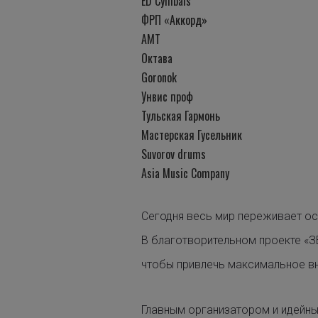
ED Cymbals
ФРП «Аккорд»
АМТ
Октава
Goronok
Унвис проф
Тульская Гармонь
Мастерская Гусельник
Suvorov drums
Asia Music Company
Сегодня весь мир переживает ос
В благотворительном проекте «З
чтобы привлечь максимальное вн
Главным организатором и идейны