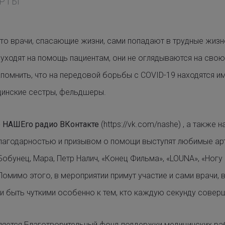
ЕРТЫ
то врачи, спасающие жизни, сами попадают в трудные жизне
 уходят на помощь пациентам, они не оглядываются на сво
омнить, что на передовой борьбы с COVID-19 находятся име
ицинские сестры, фельдшеры.
е НАШЕго радио ВКонтакте
(https://vk.com/nashe) , а также 
 с благодарностью и призывом о помощи выступят любимые ар
Бобунец, Мара, Петр Налич, «Конец Фильма», «LOUNA», «Ногу
омимо этого, в мероприятии примут участие и сами врачи, 
и быть чуткими особенно к тем, кто каждую секунду совер
ляется Благотворительный фонд поддержки медицинских ра