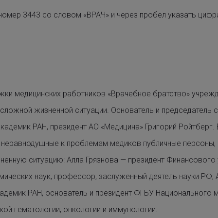
номер 3443 со словом «ВРАЧ» и через пробел указать циф
жки медицинских работников «Врачебное братство» учрежд
сложной жизненной ситуации. Основатель и председатель 
кадемик РАН, президент АО «Медицина» Григорий Ройтберг.
и неравнодушные к проблемам медиков публичные персоны,
ненную ситуацию: Алла Грязнова — президент Финансового 
мических наук, профессор, заслуженный деятель науки РФ,
кадемик РАН, основатель и президент ФГБУ Национального 
кой гематологии, онкологии и иммунологии.