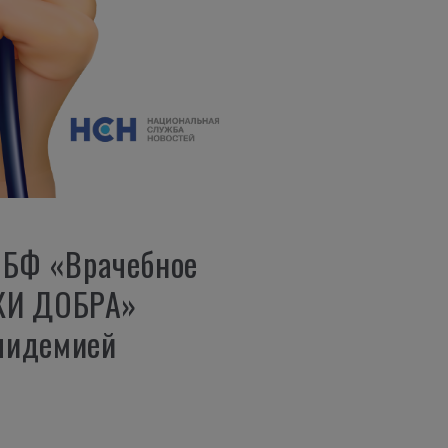
 БФ «Врачебное
УКИ ДОБРА»
эпидемией