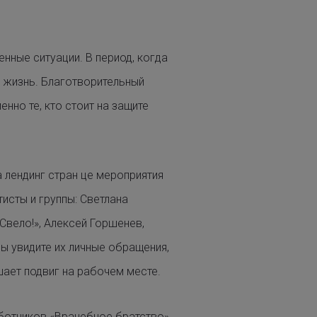
нные ситуации. В период, когда
ю жизнь. Благотворительный
нно те, кто стоит на защите
на лендинг стран це мероприятия
тисты и группы: Светлана
 Свело!», Алексей Горшенев,
вы увидите их личные обращения,
шает подвиг на рабочем месте.
ботников «Врачебное братство»,