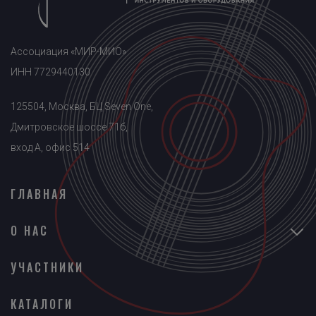
Ассоциация «МИР-МИО»
ИНН 7729440130
125504, Москва, БЦ Seven One,
Дмитровское шоссе 71б,
вход A, офис 514
ГЛАВНАЯ
О НАС
УЧАСТНИКИ
КАТАЛОГИ