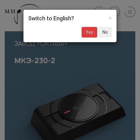
×
Switch to English?
Yes
No