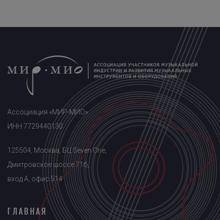
Ассоциация «МИР-МИО»
ИНН 7729440130
125504, Москва, БЦ Seven One,
Дмитровское шоссе 71б,
вход A, офис 514
ГЛАВНАЯ