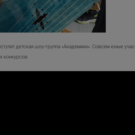
ыступит
детская шоу-группа «Академики»
. Совсем юные учас
х конкурсов.