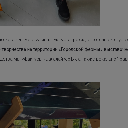
удожественные и кулинарные мастерские, и, конечно же, уро
 творчества
на территории «Городской фермы» выставочн
одства
мануфактуры «БалалайкерЪ»
, а также вокальной р