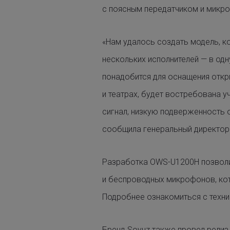
с поясным передатчиком и микр
«Нам удалось создать модель, к
нескольких исполнителей — в о
понадобится для оснащения откр
и театрах, будет востребована 
сигнал, низкую подверженность 
сообщила генеральный директор
Разработка OWS-U1200H позволи
и беспроводных микрофонов, кот
Подробнее ознакомиться с техн
Бренд Soyuz также провел рели