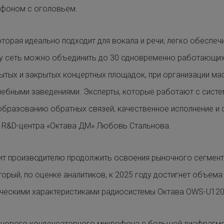
офоном с оголовьем.
оторая идеально подходит для вокала и речи, легко обеспе
дну сеть можно объединить до 30 одновременно работающи
ытых и закрытых концертных площадок, при организации ма
учебными заведениями. Эксперты, которые работают с сист
образованию обратных связей, качественное исполнение и 
 R&D-центра «Октава ДМ» Любовь Стальнова.
т производителю продолжить освоения рыночного сегмент
орый, по оценке аналитиков, к 2025 году достигнет объема
ическими характеристиками радиосистемы Октава OWS-U12
з нового конденсаторного микрофона с большой диафрагм