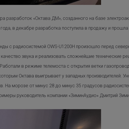
ра разработок «Октава ДМ», созданного на базе электроак
года, в декабре разработка поступила в продажу и прошла
нды с радиосистемой OWS-U1200H произошло перед северн
качество звука и реализовать сложнейшие технические реш
. Работали в режиме телемоста с открытия ветки газопрово
 которым Октава выигрывает у западных производителей. Ун
в. На морозе от минус 28 до минус 35 градусов радиосист
примеры руководитель компании «ЗиминАудио» Дмитрий Зими