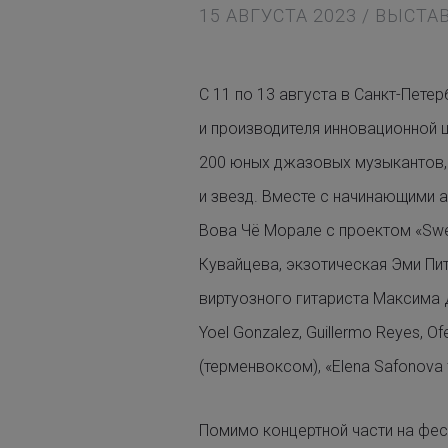
15 АВГУСТА 2023 / ВЫСТА
С 11 по 13 августа в Санкт-Пет
и производителя инновационной ц
200 юных джазовых музыкантов, 
и звезд. Вместе с начинающими 
Вова Чё Морале с проектом «Swe
Кувайцева, экзотическая Эми Пит
виртуозного гитариста Максима 
Yoel Gonzalez, Guillermo Reyes, O
(терменвоксом), «Elena Safonova t
Помимо концертной части на фес