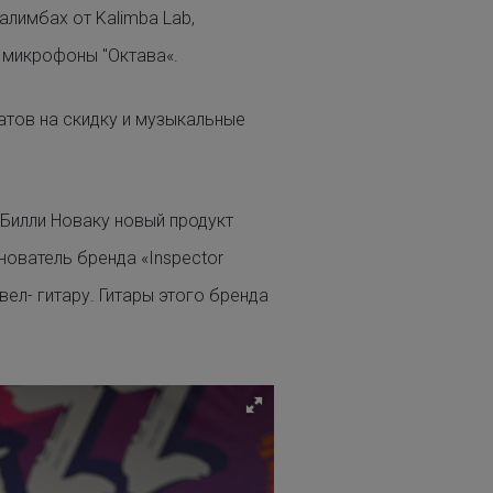
калимбах от
Kalimba Lab
,
 микрофоны
"Октава«
.
атов на скидку и музыкальные
 Билли Новаку новый продукт
ователь бренда «Inspector
ел- гитару. Гитары этого бренда