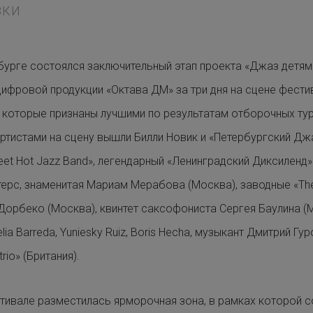
ВКИ
ербурге состоялся заключительный этап проекта «Джаз детя
ифровой продукции «Октава ДМ» за три дня на сцене фестив
которые признаны лучшими по результатам отборочных тур
артистами на сцену вышли Билли Новик и «Петербургский Дж
et Hot Jazz Band», легендарный «Ленинградский Диксиленд»
ерс, знаменитая Мариам Мерабова (Москва), заводные «The Y
Дорбеко (Москва), квинтет саксофониста Сергея Баулина (
felia Barreda, Yuniesky Ruiz, Boris Hecha, музыкант Дмитрий Г
rio» (Британия).
тивале разместилась ярморочная зона, в рамках которой 