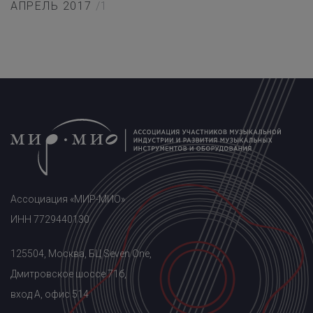
АПРЕЛЬ 2017
/1
Ассоциация «МИР-МИО»
ИНН 7729440130
125504, Москва, БЦ Seven One,
Дмитровское шоссе 71б,
вход A, офис 514