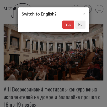
×
Switch to English?
Yes
No
VIII Всероссийский фестиваль-конкурс юных
исполнителей на домре и балалайке прошел с
16 по 19 ноября