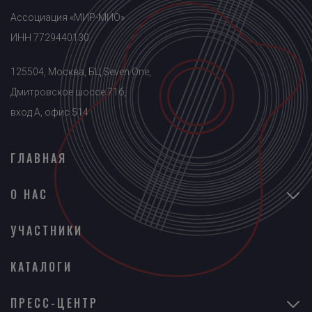
Ассоциация «МИР-МИО»
ИНН 7729440130
125504, Москва, БЦ Seven One,
Дмитровское шоссе 71б,
вход A, офис 514
ГЛАВНАЯ
О НАС
УЧАСТНИКИ
КАТАЛОГИ
ПРЕСС-ЦЕНТР