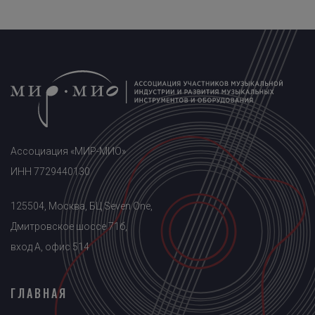
Ассоциация «МИР-МИО»
ИНН 7729440130
125504, Москва, БЦ Seven One,
Дмитровское шоссе 71б,
вход A, офис 514
ГЛАВНАЯ