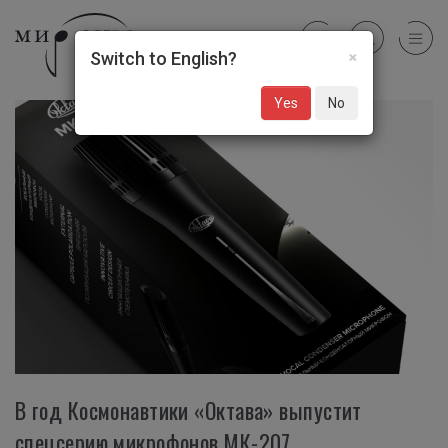
×
Switch to English?
Yes
No
В год Космонавтики «Октава» выпустит
спецсерию микрофонов МК-207