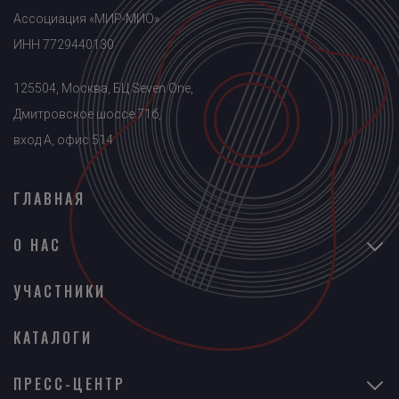
Ассоциация «МИР-МИО»
ИНН 7729440130
125504, Москва, БЦ Seven One,
Дмитровское шоссе 71б,
вход A, офис 514
ГЛАВНАЯ
О НАС
УЧАСТНИКИ
КАТАЛОГИ
ПРЕСС-ЦЕНТР