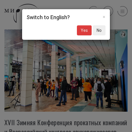
×
Switch to English?
Yes
No
XVII Зимняя Конференция прокатных компаний
и Всероссийский конгресс звукорежиссеров