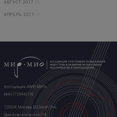
АВГУСТ 2017
/2
АПРЕЛЬ 2017
/1
Ассоциация «МИР-МИО»
ИНН 7729440130
125504, Москва, БЦ Seven One,
Дмитровское шоссе 71б,