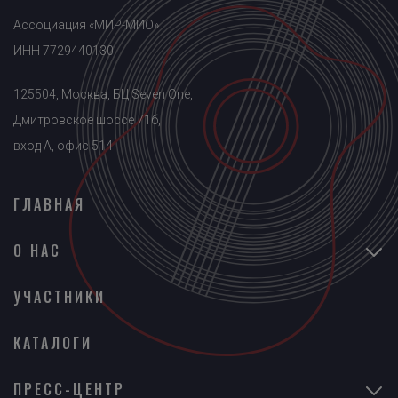
Ассоциация «МИР-МИО»
ИНН 7729440130
125504, Москва, БЦ Seven One,
Дмитровское шоссе 71б,
вход A, офис 514
ГЛАВНАЯ
О НАС
УЧАСТНИКИ
КАТАЛОГИ
ПРЕСС-ЦЕНТР